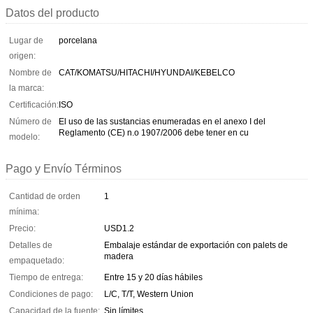
Datos del producto
Lugar de
porcelana
origen:
Nombre de
CAT/KOMATSU/HITACHI/HYUNDAI/KEBELCO
la marca:
Certificación:
ISO
Número de
El uso de las sustancias enumeradas en el anexo I del
Reglamento (CE) n.o 1907/2006 debe tener en cu
modelo:
Pago y Envío Términos
Cantidad de orden
1
mínima:
Precio:
USD1.2
Detalles de
Embalaje estándar de exportación con palets de
madera
empaquetado:
Tiempo de entrega:
Entre 15 y 20 días hábiles
Condiciones de pago:
L/C, T/T, Western Union
Capacidad de la fuente:
Sin límites