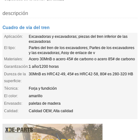
descripción
Cuadro de vía del tren
Aplicación:
Excavadoras y excavadoras; piezas del tren inferior de las
excavadoras
El tipo:
Partes del tren de los excavadores; Partes de los excavadores
y las excavadoras; Assy de enlace de v
Materiales:
Acero 30MnB o acero 45# de carbono o acero 85# de carbono
Garantización:
1 año/1200 horas
Dureza de la
30MnB es HRC42-49, 45# es HRC42-58, 80# es 280-320 HB
superficie:
Técnica:
Forja y fundición
El color:
amarillo
Envasado:
paletas de madera
Calidad:
Calidad OEM; Alta calidad