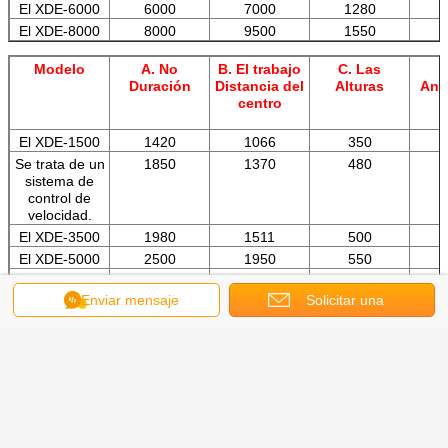
El XDE-6000
6000
7000
1280
El XDE-8000
8000
9500
1550
Modelo
A. No
B. El trabajo
C. Las
Duración
Distancia del
Alturas
Anc
centro
El XDE-1500
1420
1066
350
Se trata de un
1850
1370
480
sistema de
control de
velocidad.
El XDE-3500
1980
1511
500
El XDE-5000
2500
1950
550
El XDE-6000
2905
2355
550
Enviar mensaje
Solicitar una
El XDE-8000
2950
2450
600
cotización