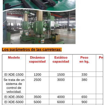
Los parámetros de las carreteras:
Modelo
Dinámico
Estático
Peso
Pre
capacidad
capacidad
en kg.
El XDE-1500
1200
1500
330
Se trata de un
2500
3000
380
sistema de
control de
velocidad.
El XDE-3500
3500
4000
650
El XDE-5000
5000
6000
900