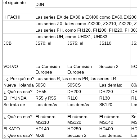
el siguiente:
D8N
HITACHI
Las series EX,de EX30 a EX400,como EX60,EX200
Las series ZX, tales como ZX200, ZX210, ZX220, Z
Las series FH, como FH120, FH200, FH220, FH300
Las series UH, como UH081, UH083.
JCB
JS70: el
JS75: el
JS110
JS1
VOLVO
La Comisión
La Comisión
Sección 2
EC
Europea
Europea
- ¿ Por qué no?
Las series R, las series PR, las series LR
Nueva Holanda
505C
505CS
Las demás:
80/
¿ Qué es eso?
DH55
DH200
DH220
DH
El HYUNDAI
R55 y R55
R110
R130
R1
Se trata de:
Las demás:
Las demás:
SK120
Las
¿ Qué es eso?
El número
El número
El número
Se t
MS110
MS120
MS140
MS1
El KATO
HD140
HD250
HD400
HD
¿ Qué es eso?
MX8
Sección 2
Las demás:
Las