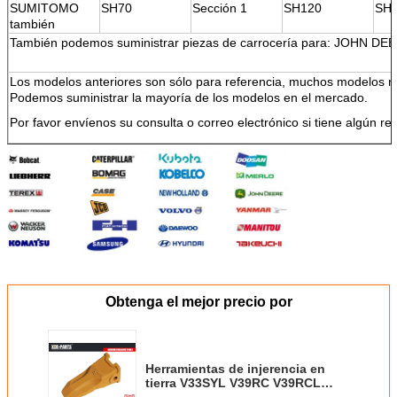
SUMITOMO
SH70
Sección 1
SH120
SH
también
También podemos suministrar piezas de carrocería para: JOHN DE
Los modelos anteriores son sólo para referencia, muchos modelos
Podemos suministrar la mayoría de los modelos en el mercado.
Por favor envíenos su consulta o correo electrónico si tiene algún req
Obtenga el mejor precio por
Herramientas de injerencia en
tierra V33SYL V39RC V39RCL
Mini Excavadora Dientes de cubo