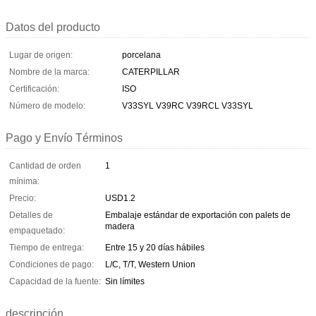
Datos del producto
Lugar de origen:
porcelana
Nombre de la marca:
CATERPILLAR
Certificación:
ISO
Número de modelo:
V33SYL V39RC V39RCL V33SYL
Pago y Envío Términos
Cantidad de orden
1
mínima:
Precio:
USD1.2
Detalles de
Embalaje estándar de exportación con palets de
madera
empaquetado:
Tiempo de entrega:
Entre 15 y 20 días hábiles
Condiciones de pago:
L/C, T/T, Western Union
Capacidad de la fuente:
Sin límites
descripción