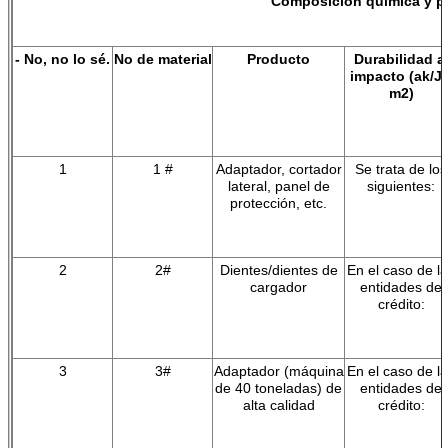
Composición química y p
Modelo
Dureza de los
48-52HRC
- No, no lo sé.
No de material
Producto
Durabilidad a
dientes del cubo
impacto (ak/J
Aplicación de
Roca, suelo
perforación y minería
m2)
dientes de cubo
El cubo
Dientes hs
843149900
código
1
1 #
Adaptador, cortador
Se trata de los
Embalaje
Caja de madera
lateral, panel de
siguientes:
protección, etc.
2
2#
Dientes/dientes de
En el caso de l
cargador
entidades de
crédito:
3
3#
Adaptador (máquina
En el caso de l
de 40 toneladas) de
entidades de
alta calidad
crédito: