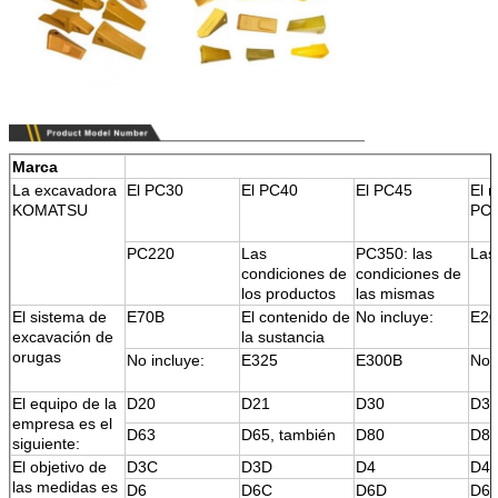
Marca
La excavadora
El PC30
El PC40
El PC45
El 
KOMATSU
PC
PC220
Las
PC350: las
Las
condiciones de
condiciones de
los productos
las mismas
El sistema de
E70B
El contenido de
No incluye:
E2
excavación de
la sustancia
orugas
No incluye:
E325
E300B
No 
El equipo de la
D20
D21
D30
D3
empresa es el
D63
D65, también
D80
D8
siguiente:
El objetivo de
D3C
D3D
D4
D4
las medidas es
D6
D6C
D6D
D6